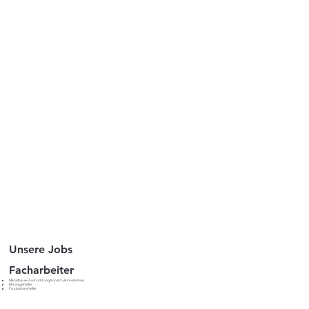
Unsere Jobs
Facharbeiter
Metallbauer Fachrichtung Konstrtuktionstechnik
Montagehelfer
Produktionshelfer