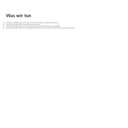
Was wir tun
Fertigung und Montage von Fenster, Türen und Fassaden aus Aluminiumprofilen
Fertigung und Montage von Brandschutzelementen
Lieferung und Montage von Sonnenschutzanlagen der Firmen Warema und ROMA
Fertigung und Montage von Vorhangfassden aus Alucobond, Trespa oder Aluminiumpaneelen (z.B Laukien)