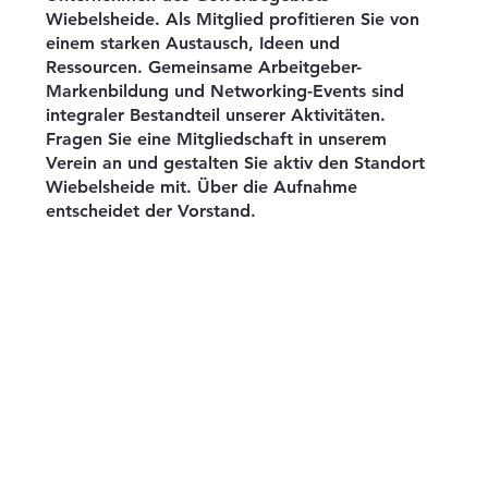
Wiebelsheide. Als Mitglied profitieren Sie von
einem starken Austausch, Ideen und
Ressourcen. Gemeinsame Arbeitgeber-
Markenbildung und Networking-Events sind
Besuch der Herdringer
integraler Bestandteil unserer Aktivitäten.
Unternehmensgemeinschaft
Fragen Sie eine Mitgliedschaft in unserem
Wiebelsheide e.V. bei der GLW Arnsberg
Verein an und gestalten Sie aktiv den Standort
Wiebelsheide mit. Über die Aufnahme
entscheidet der Vorstand.