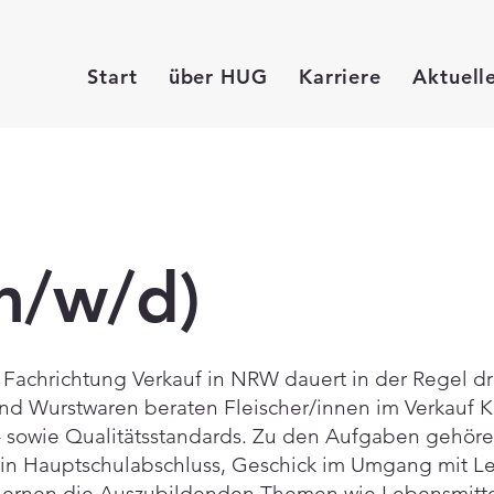
Start
über HUG
Karriere
Aktuell
(m/w/d)
Fachrichtung Verkauf in NRW dauert in der Regel drei
nd Wurstwaren beraten Fleischer/innen im Verkauf 
sowie Qualitätsstandards. Zu den Aufgaben gehören
ein Hauptschulabschluss, Geschick im Umgang mit L
 lernen die Auszubildenden Themen wie Lebensmitte