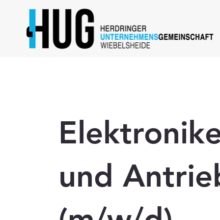
zurück
Elektronik
und Antrie
(m/w/d)