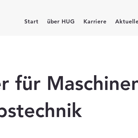
Start
über HUG
Karriere
Aktuell
er für Maschine
bstechnik